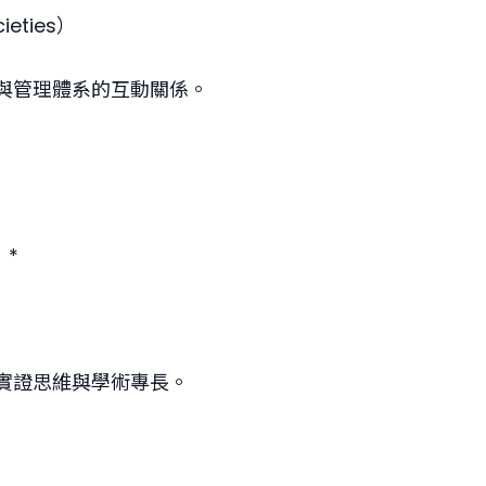
eties）
與管理體系的互動關係。
）*
實證思維與學術專長。