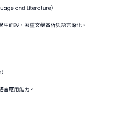
e and Literature）
學生而設，著重文學賞析與語言深化。
n）
語言應用能力。