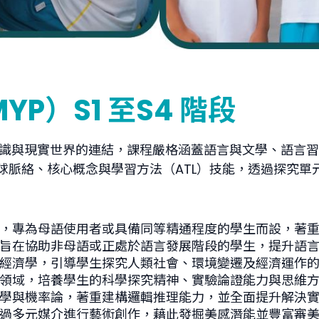
P）S1 至S4 階段
及知識與現實世界的連結，課程嚴格涵蓋語言與文學、語言
球脈絡、核心概念與學習方法（ATL）技能，透過探究單
程，專為母語使用者或具備同等精通程度的學生而設，著
，旨在協助非母語或正處於語言發展階段的學生，提升語
與經濟學，引導學生探究人類社會、環境變遷及經濟運作
心領域，培養學生的科學探究精神、實驗論證能力與思維
計學與機率論，著重建構邏輯推理能力，並全面提升解決
透過多元媒介進行藝術創作，藉此發掘美感潛能並豐富審