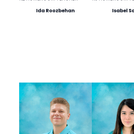
Ida Roozbehan
Isabel S