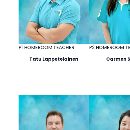
P1 HOMEROOM TEACHER
P2 HOMEROOM T
Tatu Lappetelainen
Carmen 