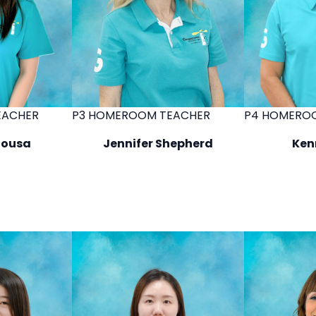
EACHER
P3 HOMEROOM TEACHER
P4 HOMERO
Sousa
Jennifer Shepherd
Ken