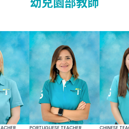
幼兒園部教師
EACHER
PORTUGUESE TEACHER
CHINESE TE