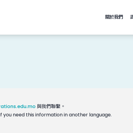
關於我們
rations.edu.mo
與我們聯繫。
if you need this information in another language.