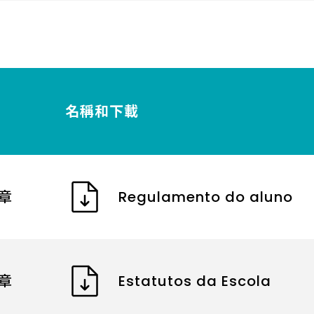
名稱和下載
章
Regulamento do aluno
章
Estatutos da Escola