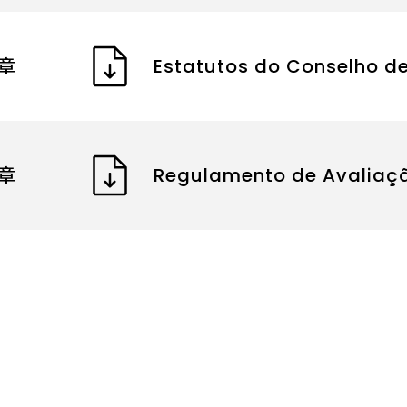
章
Estatutos do Conselho d
章
Regulamento de Avaliaç