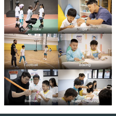
Roller Stake
DIY
Football
Baking
Balloon
Water Colouring