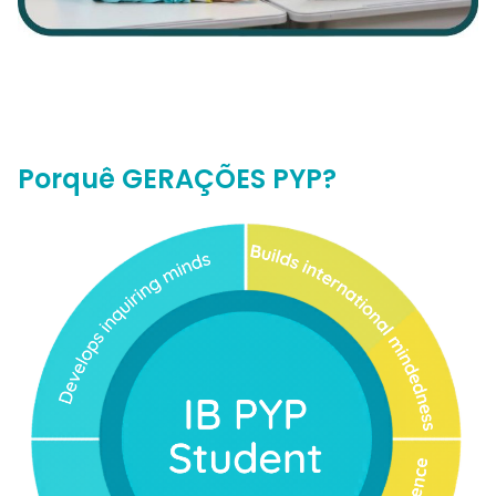
Porquê GERAÇÕES PYP?